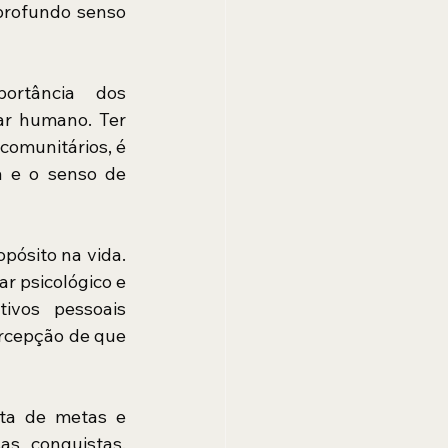
profundo senso 
ortância dos 
ar humano. Ter 
omunitários, é 
 e o senso de 
pósito na vida. 
r psicológico e 
vos pessoais 
ercepção de que 
ta de metas e 
s conquistas. 