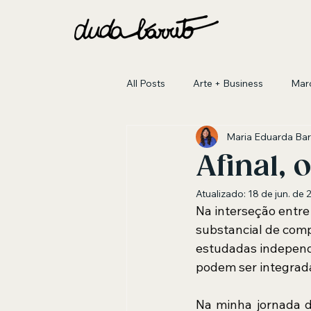
All Posts
Arte + Business
Marc
Maria Eduarda Bar
Afinal, 
Atualizado:
18 de jun. de
Na interseção entre
substancial de com
estudadas independ
podem ser integrada
Na minha jornada d