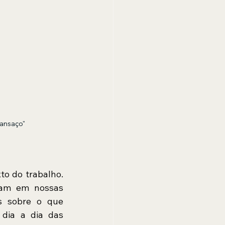
Cansaço"
o do trabalho. 
tam em nossas 
s sobre o que 
dia a dia das 