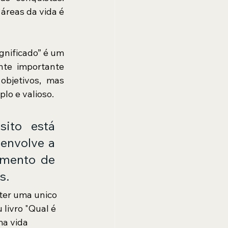
áreas da vida é 
nificado” é um 
e importante 
bjetivos, mas 
o e valioso. 
ito está 
envolve a 
mento de 
s.
ter uma unico 
 livro "Qual é 
a vida 