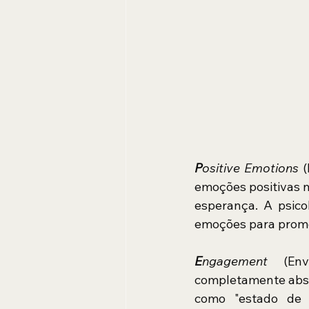
P
ositive Emotions
 
emoções positivas n
esperança. A psicol
emoções para promo
E
ngagement
 (Env
completamente absor
como "estado de 