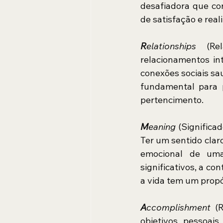
desafiadora que co
de satisfação e real
R
elationships
 (Rel
relacionamentos int
conexões sociais sa
fundamental para 
pertencimento.
M
eaning
 (Significa
Ter um sentido claro
emocional de uma
significativos, a co
a vida tem um propó
A
ccomplishment
 (
objetivos pessoai