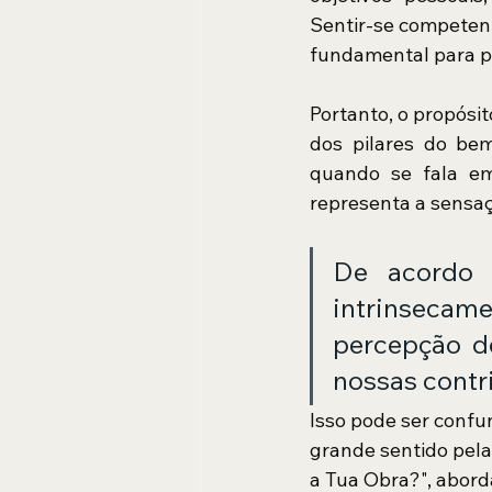
Sentir-se competent
fundamental para p
Portanto, o propósi
dos pilares do be
quando se fala em 
representa a sensaç
De acordo c
intrinsecame
percepção d
nossas contr
Isso pode ser confu
grande sentido pela 
a Tua Obra?", abor