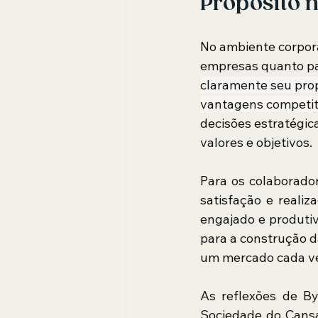
Propósito n
No ambiente corpora
empresas quanto pa
claramente seu prop
vantagens competit
decisões estratégic
valores e objetivos.
Para os colaborado
satisfação e reali
engajado e produti
para a construção d
um mercado cada ve
As reflexões de B
Sociedade do Cansa