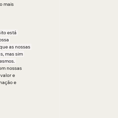
o mais 
ito está 
ossa 
que as nossas 
s, mas sim 
esmos. 
om nossas 
valor e 
enação e 