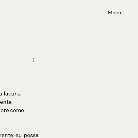
Menu
a lacuna 
ente 
obre como 
rente eu possa 