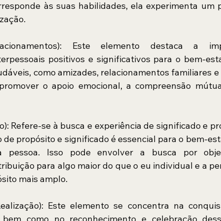
rresponde às suas habilidades, ela experimenta um 
ização.
acionamentos): Este elemento destaca a imp
erpessoais positivos e significativos para o bem-est
udáveis, como amizades, relacionamentos familiares e c
promover o apoio emocional, a compreensão mútua
do): Refere-se à busca e experiência de significado e pro
 de propósito e significado é essencial para o bem-esta
 pessoa. Isso pode envolver a busca por objeti
ntribuição para algo maior do que o eu individual e a p
sito mais amplo.
Realização): Este elemento se concentra na conquis
s, bem como no reconhecimento e celebração dessa