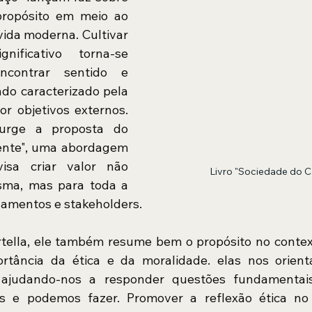
ropósito em meio ao 
vida moderna. Cultivar 
ificativo torna-se 
ncontrar sentido e 
o caracterizado pela 
r objetivos externos. 
urge a proposta do 
iente", uma abordagem 
isa criar valor não 
Livro "Sociedade do 
ma, mas para toda a 
namentos e stakeholders.
rtella, ele também resume bem o propósito no context
ortância da ética e da moralidade. elas nos orien
 ajudando-nos a responder questões fundamentai
 e podemos fazer. Promover a reflexão ética no 