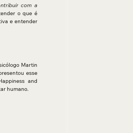
tribuir com a 
. Primeiro, se faz necessáro entender o que é 
tiva e entender 
icólogo Martin 
presentou esse 
Happiness and 
star humano.