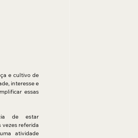
a e cultivo de 
de, interesse e 
plificar essas 
cia de estar 
vezes referida 
ma atividade 